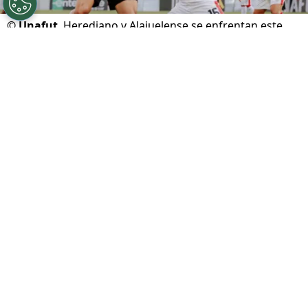
©
Unafut
Herediano y Alajuelense se enfrentan este
domingo en el Carlos Alvarado.
Por
Gustavo Pando
Sigue a FCA en Google!
Club Sport Herediano
y
Liga Deportiva
Alajuelense
se enfrentan este domingo por la
tercera jornada del
Torneo Apertura 2026
de
Costa Rica, en uno de los encuentros más
esperados del fin de semana.