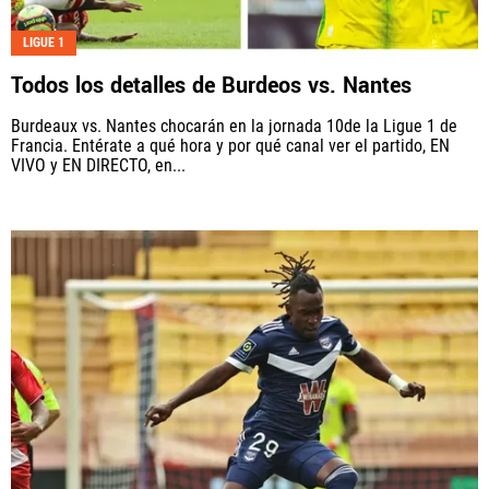
Fútbol Centroamérica, al igual que Futbol Sites, es
LIGUE 1
una compañía perteneciente a Better Collective.
Todos los detalles de Burdeos vs. Nantes
Todos los derechos reservados.
Burdeaux vs. Nantes chocarán en la jornada 10de la Ligue 1 de
Francia. Entérate a qué hora y por qué canal ver el partido, EN
VIVO y EN DIRECTO, en...