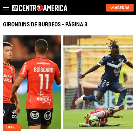
AGENDA
Es tendencia
:
Sub-20: Costa Rica vs. EE.UU.
JJOO 2028: qué neces
GIRONDINS DE BURDEOS - PÁGINA 3
ÚLTIMAS NOTICIAS
SAPRISSA
ALAJUELENSE
KEYLOR NAVAS
COSTA RICA
HONDURAS
GUATEMALA
LIGUE 1
EL SALVADOR