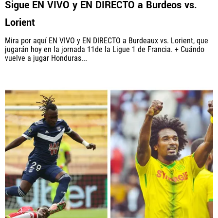
Sigue EN VIVO y EN DIRECTO a Burdeos vs.
Lorient
PANAMÁ
Mira por aquí EN VIVO y EN DIRECTO a Burdeaux vs. Lorient, que
NICARAGUA
jugarán hoy en la jornada 11de la Ligue 1 de Francia. + Cuándo
vuelve a jugar Honduras...
CONCACAF
FÚTBOL INTERNACIONAL
QUIENES SOMOS
|
STAFF
|
CONTACTO
Términos y Condiciones
Políticas de Privacidad
Política Editorial
Ad Choices