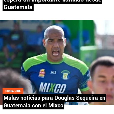
Guatemala
PANAMÁ
NICARAGUA
CONCACAF
FÚTBOL INTERNACIONAL
QUIENES SOMOS
|
STAFF
|
CONTACTO
COSTA RICA
Malas noticias para Douglas Sequeira en
Términos y Condiciones
Políticas de Privacidad
Guatemala con el Mixco
Política Editorial
Ad Choices