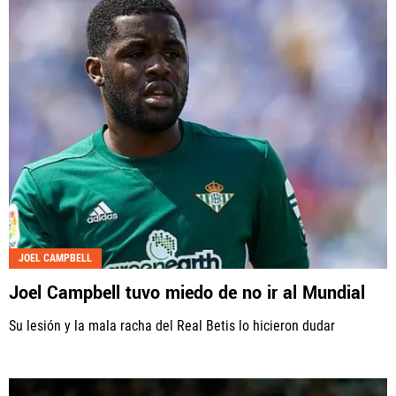
PANAMÁ
NICARAGUA
CONCACAF
FÚTBOL INTERNACIONAL
JOEL CAMPBELL
QUIENES SOMOS
|
STAFF
|
CONTACTO
Joel Campbell tuvo miedo de no ir al Mundial
Su lesión y la mala racha del Real Betis lo hicieron dudar
Términos y Condiciones
Políticas de Privacidad
Política Editorial
Ad Choices