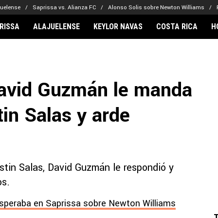
juelense
Saprissa vs. Alianza FC
Alonso Solis sobre Newton Williams
RISSA
ALAJUELENSE
KEYLOR NAVAS
COSTA RICA
H
IONARIOS
CLUBES FCA
FÚTBOL INTE
lor Navas
Saprissa
Mundial 2026
David Guzmán le manda
vin Arriaga
Alajuelense
Noticias
lberto Carrasquilla
Herediano
Barcelona
in Salas y arde
haniel Méndez-Laing
Comunicaciones
Real Madrid
Municipal
Olimpia
Motagua
stin Salas, David Guzmán le respondió y
Real Estelí
os.
 esperaba en Saprissa sobre Newton Williams