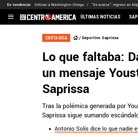
Es tendencia
:
Critican a Washington Ortega
“Se acerca”: regreso en Ala
ÚLTIMAS NOTICIAS
SAP
CENTROAMÉRICA
CONCACAF
LEG
Deportivo Saprissa
COSTA RICA
Costa Rica
Copa Oro
Key
Lo que faltaba: 
Guatemala
Liga de Naciones
Ker
Honduras
Eliminatorias
Ada
un mensaje Youst
El Salvador
Copa de Campeones
Nat
Panamá
Copa Centroamericana
Saprissa
Nicaragua
MLS
Tras la polémica generada por You
Saprissa sigue sumando escándal
Antonio Solís dice lo que nadie