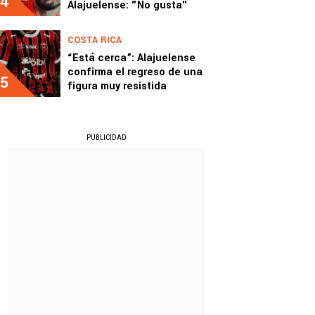
4
Alajuelense: "No gusta"
COSTA RICA
“Está cerca”: Alajuelense
confirma el regreso de una
5
figura muy resistida
PUBLICIDAD