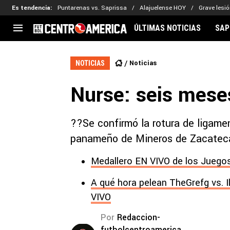
Es tendencia
:
Puntarenas vs. Saprissa
Alajuelense HOY
Grave lesió
ÚLTIMAS NOTICIAS
SAP
CENTROAMÉRICA
CONCACAF
LEG
Noticias
NOTICIAS
Costa Rica
Copa Oro
Key
Nurse: seis mese
Guatemala
Liga de Naciones
Ker
Honduras
Eliminatorias
Ada
El Salvador
Copa de Campeones
Nat
??Se confirmó la rotura de ligamen
Panamá
Copa Centroamericana
panameño de Mineros de Zacatecas
Nicaragua
MLS
Medallero EN VIVO de los Juegos
A qué hora pelean TheGrefg vs. I
VIVO
Por
Redaccion-
futbolcentroamerica