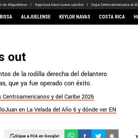
n en Alajuelense
Saprissa tiene nueva cancha
Copa Centroamericana al dí
RISSA
ALAJUELENSE
KEYLOR NAVAS
COSTA RICA
H
IONARIOS
CLUBES FCA
FÚTBOL INTE
lor Navas
Saprissa
Mundial 2026
s out
vin Arriaga
Alajuelense
Noticias
lberto Carrasquilla
Herediano
Barcelona
haniel Méndez-Laing
Comunicaciones
Real Madrid
tos de la rodilla derecha del delantero
Municipal
, que ya fue operado con éxito.
Olimpia
 Centroamericanos y del Caribe 2026
Motagua
Real Estelí
lloJuan en La Velada del Año 6 y dónde ver EN
Sigue a FCA en Google!