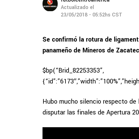
Actualizado el
23/05/2018 - 05:52hs CST
Se confirmó la rotura de ligament
panameño de Mineros de Zacateca
$bp(“Brid_82253353”,
{“id”:”6173″,”width”:”100%”,”heigh
Hubo mucho silencio respecto de l
disputar las finales de Apertura 