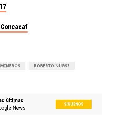
017
 Concacaf
MINEROS
ROBERTO NURSE
as últimas
SÍGUENOS
oogle News