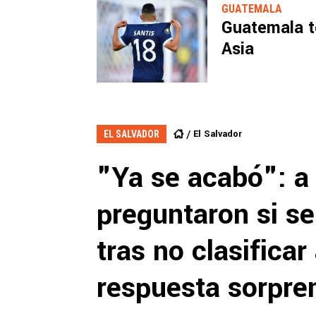
GUATEMALA
Guatemala te
Asia
El Salvador
EL SALVADOR
"Ya se acabó": a
preguntaron si se
tras no clasifica
respuesta sorpre