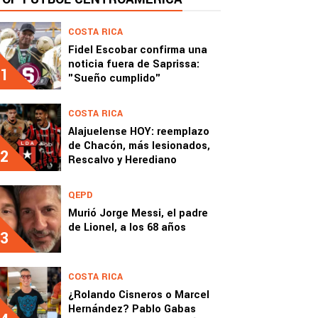
COSTA RICA
Fidel Escobar confirma una
noticia fuera de Saprissa:
1
"Sueño cumplido"
COSTA RICA
Alajuelense HOY: reemplazo
de Chacón, más lesionados,
2
Rescalvo y Herediano
QEPD
Murió Jorge Messi, el padre
de Lionel, a los 68 años
3
COSTA RICA
¿Rolando Cisneros o Marcel
Hernández? Pablo Gabas