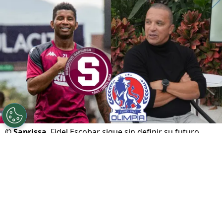
©
Saprissa
Fidel Escobar sigue sin definir su futuro.
Por
Gustavo Pando
Sigue a FCA en Google!