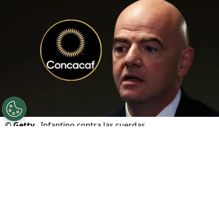
©
Getty.
Infantino contra las cuerdas.
Por
Geronimo Heller
Sigue a FCA en Google!