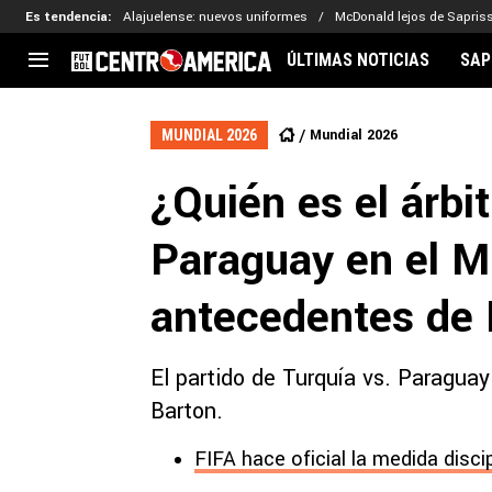
Es tendencia
:
Alajuelense: nuevos uniformes
McDonald lejos de Sapris
ÚLTIMAS NOTICIAS
SAP
CENTROAMÉRICA
CONCACAF
LEG
Mundial 2026
MUNDIAL 2026
Costa Rica
Copa Oro
Key
¿Quién es el árbi
Guatemala
Liga de Naciones
Ker
Honduras
Eliminatorias
Ada
Paraguay en el M
El Salvador
Copa de Campeones
Nat
Panamá
Copa Centroamericana
antecedentes de 
Nicaragua
MLS
El partido de Turquía vs. Paraguay
Barton.
FIFA hace oficial la medida disci