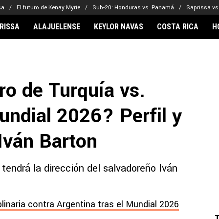
sa
El futuro de Kenay Myrie
Sub-20: Honduras vs. Panamá
Saprissa vs
RISSA
ALAJUELENSE
KEYLOR NAVAS
COSTA RICA
H
IONARIOS
CLUBES FCA
FÚTBOL INTE
lor Navas
Saprissa
Mundial 2026
tro de Turquía vs.
vin Arriaga
Alajuelense
Noticias
lberto Carrasquilla
Herediano
Barcelona
undial 2026? Perfil y
haniel Méndez-Laing
Comunicaciones
Real Madrid
Municipal
Iván Barton
Olimpia
Motagua
 tendrá la dirección del salvadoreño Iván
Real Estelí
plinaria contra Argentina tras el Mundial 2026