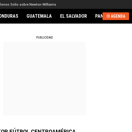
lonso Solis sobre Newton Williams
ONDURAS
GUATEMALA
EL SALVADOR
PANAMÁ
NICA
AGENDA
RNACIONAL
PUBLICIDAD
TOP FÚTBOL CENTROAMÉRICA