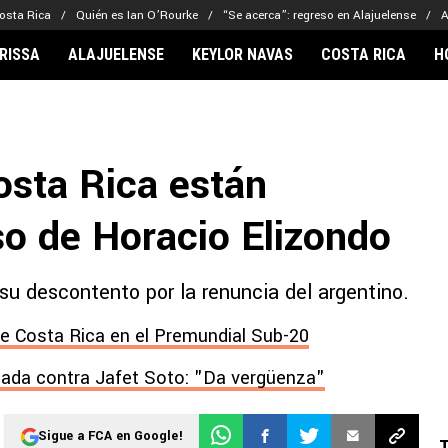
osta Rica
Quién es Ian O’Rourke
“Se acerca”: regreso en Alajuelense
A
RISSA
ALAJUELENSE
KEYLOR NAVAS
COSTA RICA
H
IONARIOS
CLUBES FCA
FÚTBOL INTE
lor Navas
Saprissa
Mundial 2026
osta Rica están
vin Arriaga
Alajuelense
Noticias
lberto Carrasquilla
Herediano
Barcelona
so de Horacio Elizondo
haniel Méndez-Laing
Comunicaciones
Real Madrid
Municipal
su descontento por la renuncia del argentino.
Olimpia
Motagua
de Costa Rica en el Premundial Sub-20
Real Estelí
ada contra Jafet Soto: "Da vergüenza"
Sigue a FCA en Google!