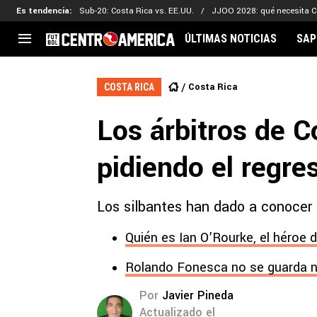
Es tendencia
:
Sub-20: Costa Rica vs. EE.UU.
JJOO 2028: qué necesita C
ÚLTIMAS NOTICIAS
SAP
CENTROAMÉRICA
CONCACAF
LEG
Costa Rica
COSTA RICA
Costa Rica
Copa Oro
Key
Los árbitros de C
Guatemala
Liga de Naciones
Ker
Honduras
Eliminatorias
Ada
pidiendo el regre
El Salvador
Copa de Campeones
Nat
Panamá
Copa Centroamericana
Los silbantes han dado a conocer 
Nicaragua
MLS
Quién es Ian O’Rourke, el héroe 
Rolando Fonesca no se guarda n
Por
Javier Pineda
Actualizado el