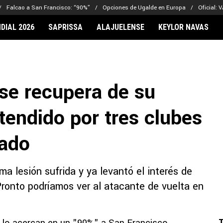
Falcao a San Francisco: “90%”
Opciones de Ugalde en Europa
Oficial: 
DIAL 2026
SAPRISSA
ALAJUELENSE
KEYLOR NAVAS
IONARIOS
CLUBES FCA
FÚTBOL INTE
lor Navas
Saprissa
Mundial 2026
se recupera de su
vin Arriaga
Alajuelense
Noticias
lberto Carrasquilla
Herediano
Barcelona
etendido por tres clubes
haniel Méndez-Laing
Comunicaciones
Real Madrid
Municipal
cado
Olimpia
Motagua
ma lesión sufrida y ya levantó el interés de
Real Estelí
Pronto podríamos ver al atacante de vuelta en