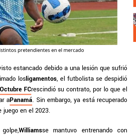
istintos pretendientes en el mercado
visto estancado debido a una lesión que sufrió
timado los
ligamentos
, el futbolista se despidió
 Octubre FC
rescindió su contrato, por lo que el
ar a
Panamá
. Sin embargo, ya está recuperado
de juego en el 2023.
golpe,
Williams
se mantuvo entrenando con