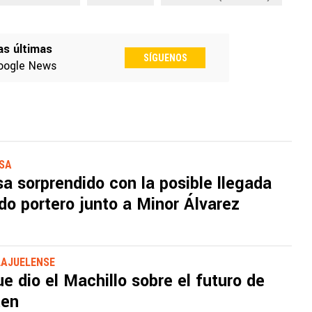
as últimas
SÍGUENOS
oogle News
SSA
a sorprendido con la posible llegada
o portero junto a Minor Álvarez
LAJUELENSE
ue dio el Machillo sobre el futuro de
ten