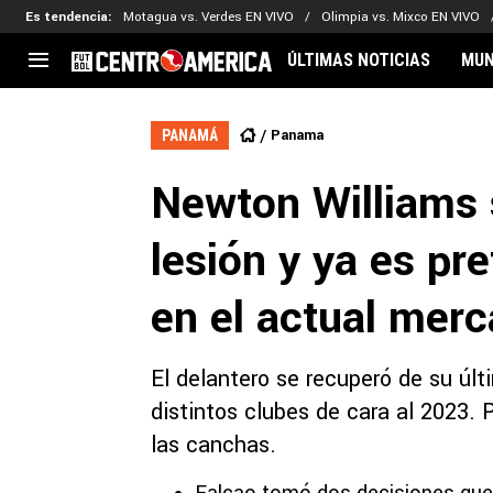
Es tendencia
:
Motagua vs. Verdes EN VIVO
Olimpia vs. Mixco EN VIVO
ÚLTIMAS NOTICIAS
MUN
CENTROAMÉRICA
CONCACAF
LEG
Panama
PANAMÁ
Costa Rica
Copa Oro
Key
Newton Williams 
Guatemala
Liga de Naciones
Ker
Honduras
Eliminatorias
Ada
lesión y ya es pr
El Salvador
Copa de Campeones
Nat
Panamá
Copa Centroamericana
en el actual mer
Nicaragua
MLS
El delantero se recuperó de su últi
distintos clubes de cara al 2023. 
las canchas.