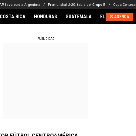
VAR favoreció a Argentina
Premundial U-20: tabla del Grupo B
Copa Centroa
COSTA RICA
HONDURAS
GUATEMALA
EL SALVADOR
AGENDA
RNACIONAL
PUBLICIDAD
TOP FÚTBOL CENTROAMÉRICA