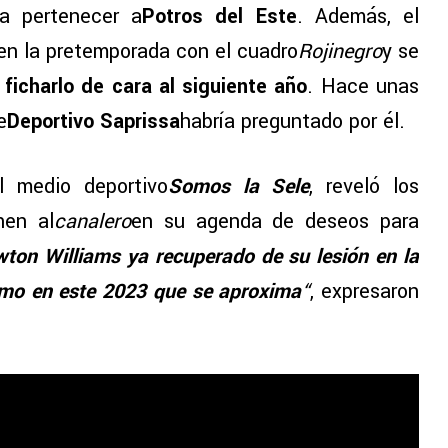
a pertenecer a
Potros del Este
. Además, el
en la pretemporada con el cuadro
Rojinegro
y se
 ficharlo de cara al siguiente año
. Hace unas
e
Deportivo Saprissa
habría preguntado por él.
l medio deportivo
Somos la Sele
, reveló los
nen al
canalero
en su agenda de deseos para
wton Williams ya recuperado de su lesión en la
itmo en este 2023 que se aproxima
“
, expresaron