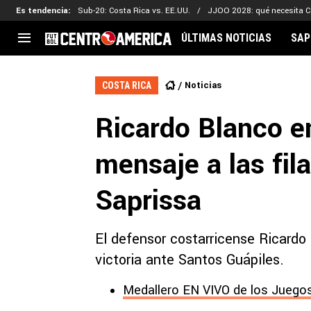
Es tendencia
:
Sub-20: Costa Rica vs. EE.UU.
JJOO 2028: qué necesita C
ÚLTIMAS NOTICIAS
SAP
CENTROAMÉRICA
CONCACAF
LEG
Noticias
COSTA RICA
Costa Rica
Copa Oro
Key
Ricardo Blanco e
Guatemala
Liga de Naciones
Ker
Honduras
Eliminatorias
Ada
mensaje a las fil
El Salvador
Copa de Campeones
Nat
Panamá
Copa Centroamericana
Saprissa
Nicaragua
MLS
El defensor costarricense Ricardo 
victoria ante Santos Guápiles.
Medallero EN VIVO de los Juegos