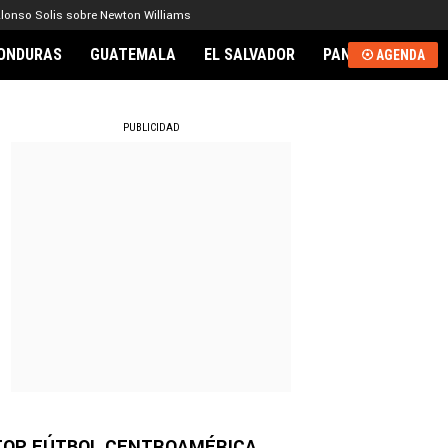
lonso Solis sobre Newton Williams
ONDURAS
GUATEMALA
EL SALVADOR
PANAMÁ
NICA
AGENDA
RNACIONAL
PUBLICIDAD
TOP FÚTBOL CENTROAMÉRICA