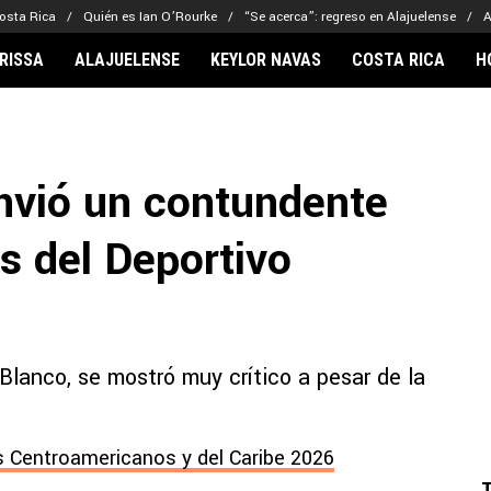
osta Rica
Quién es Ian O’Rourke
“Se acerca”: regreso en Alajuelense
A
RISSA
ALAJUELENSE
KEYLOR NAVAS
COSTA RICA
H
IONARIOS
CLUBES FCA
FÚTBOL INTE
lor Navas
Saprissa
Mundial 2026
nvió un contundente
vin Arriaga
Alajuelense
Noticias
lberto Carrasquilla
Herediano
Barcelona
as del Deportivo
haniel Méndez-Laing
Comunicaciones
Real Madrid
Municipal
Olimpia
Motagua
Blanco, se mostró muy crítico a pesar de la
Real Estelí
 Centroamericanos y del Caribe 2026