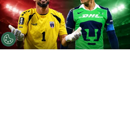
©
Getty / Chat GPT.
Vozinha dio el salto tras el Mundial
2026.
Por
Geronimo Heller
Sigue a FCA en Google!
Vozinha
está a punto de ser anunciado como