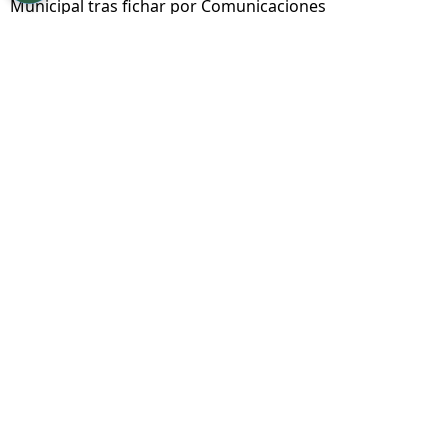
Municipal tras fichar por Comunicaciones
Por
Marcial Martínez
Sigue a FCA en Google!
Tras una exitosa pretemporada,
Comunicaciones FC
ha anunciado oficialmente
la contratación de
Marcelo Saraiva
. El
mediocampista guatemalteco retorna al fútbol
nacional tras su paso por Antigua GFC, y se
suma a las filas cremas para reforzar el
mediocampo. Su rendimiento en los