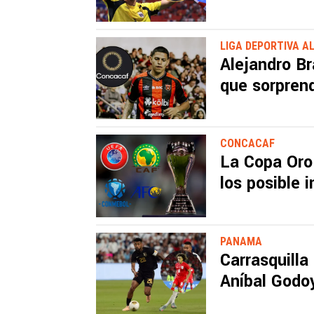
LIGA DEPORTIVA A
Alejandro Br
que sorpren
CONCACAF
La Copa Oro
los posible 
PANAMA
Carrasquilla 
Aníbal Godoy