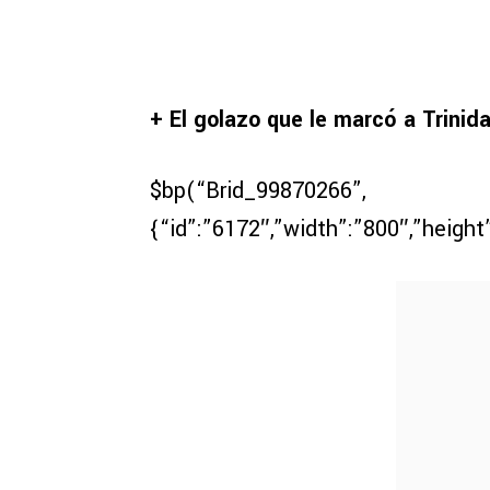
+ El golazo que le marcó a Trinid
$bp(“Brid_99870266”,
{“id”:”6172″,”width”:”800″,”height