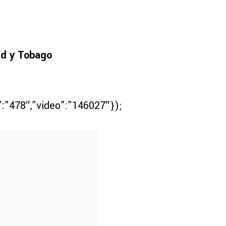
ad y Tobago
”:”478″,”video”:”146027″});