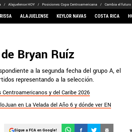
a
Alajuelense HOY
Posiciones Copa Centroamericana
Cambia el futuro
RISSA
ALAJUELENSE
KEYLOR NAVAS
COSTA RICA
H
IONARIOS
CLUBES FCA
FÚTBOL INTE
lor Navas
Saprissa
Mundial 2026
 de Bryan Ruíz
vin Arriaga
Alajuelense
Noticias
lberto Carrasquilla
Herediano
Barcelona
haniel Méndez-Laing
Comunicaciones
Real Madrid
spondiente a la segunda fecha del grupo A, el
Municipal
tidos representando a la selección.
Olimpia
 Centroamericanos y del Caribe 2026
Motagua
Real Estelí
lloJuan en La Velada del Año 6 y dónde ver EN
Sigue a FCA en Google!