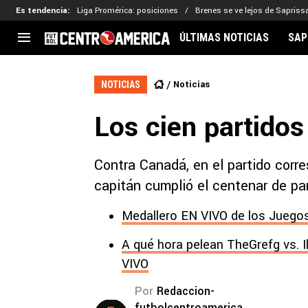
Es tendencia
:
Liga Promérica: posiciones
Brenes se ve lejos de Sapriss
ÚLTIMAS NOTICIAS
SAP
CENTROAMÉRICA
CONCACAF
LEG
Noticias
NOTICIAS
Costa Rica
Copa Oro
Key
Los cien partidos
Guatemala
Liga de Naciones
Ker
Honduras
Eliminatorias
Ada
El Salvador
Copa de Campeones
Nat
Contra Canadá, en el partido corre
Panamá
Copa Centroamericana
capitán cumplió el centenar de par
Nicaragua
MLS
Medallero EN VIVO de los Juegos
A qué hora pelean TheGrefg vs. I
VIVO
Por
Redaccion-
futbolcentroamerica