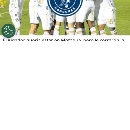
El jugador quería estar en Motagua, pero le cerraron la
puerta.
Por
José Rodas
Sigue a FCA en Google!
El fútbol da muchas vueltas, y la carrera de
Junior Lacayo
es prueba de ello. El atacante
hondureño, que hoy defiende los colores del