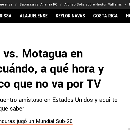
juelense
Saprissa vs. Alianza FC
Alonso Solis sobre Newton Williams
RISSA
ALAJUELENSE
KEYLOR NAVAS
COSTA RICA
H
IONARIOS
CLUBES FCA
FÚTBOL INTE
lor Navas
Saprissa
Mundial 2026
 vs. Motagua en
vin Arriaga
Alajuelense
Noticias
lberto Carrasquilla
Herediano
Barcelona
cuándo, a qué hora y
haniel Méndez-Laing
Comunicaciones
Real Madrid
Municipal
ico que no va por TV
Olimpia
Motagua
uentro amistoso en Estados Unidos y aquí te
Real Estelí
que saber.
nduras jugó un Mundial Sub-20