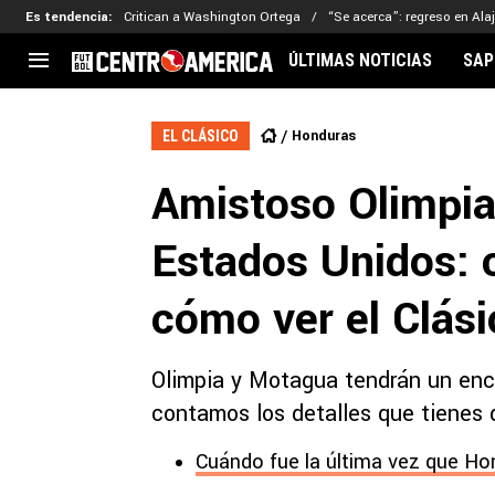
Es tendencia
:
Critican a Washington Ortega
“Se acerca”: regreso en Ala
ÚLTIMAS NOTICIAS
SAP
CENTROAMÉRICA
CONCACAF
LEG
Honduras
EL CLÁSICO
Costa Rica
Copa Oro
Key
Amistoso Olimpia
Guatemala
Liga de Naciones
Ker
Honduras
Eliminatorias
Ada
Estados Unidos: 
El Salvador
Copa de Campeones
Nat
Panamá
Copa Centroamericana
cómo ver el Clás
Nicaragua
MLS
Olimpia y Motagua tendrán un enc
contamos los detalles que tienes 
Cuándo fue la última vez que Ho