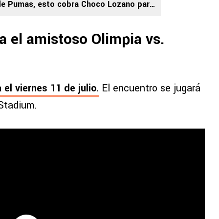
de Pumas, esto cobra Choco Lozano para
o a Santos en la Liga MX
 el amistoso Olimpia vs.
el viernes 11 de julio.
El encuentro se jugará
 Stadium.