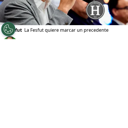
©
Fesfut
La Fesfut quiere marcar un precedente
Por
Javier Pineda
Sigue a FCA en Google!
El
fútbol salvadoreño
atraviesa uno de sus
momentos más delicados en materia
administrativa luego de que saliera a la luz el
caso de
multipropiedad
que involucra a
Alianza FC, CD Águila y Hércules FC. La