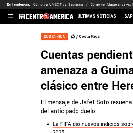
Es tendencia
:
Cómo ver UMECIT vs. Saprissa
Cómo ver Alajuelense vs. 
ÚLTIMAS NOTICIAS
SAP
CENTROAMÉRICA
CONCACAF
LEG
Costa Rica
COSTA RICA
Costa Rica
Copa Oro
Key
Cuentas pendient
Guatemala
Liga de Naciones
Ker
Honduras
Eliminatorias
Ada
amenaza a Guimar
El Salvador
Copa de Campeones
Nat
Panamá
Copa Centroamericana
clásico entre Her
Nicaragua
MLS
El mensaje de Jafet Soto resuena
del anticipado duelo.
La FIFA dio nuevos indicios sobre
2025