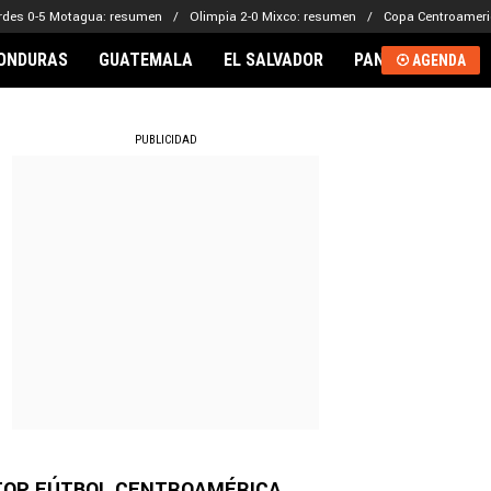
rdes 0-5 Motagua: resumen
Olimpia 2-0 Mixco: resumen
Copa Centroameri
ONDURAS
GUATEMALA
EL SALVADOR
PANAMÁ
NICA
AGENDA
RNACIONAL
PUBLICIDAD
TOP FÚTBOL CENTROAMÉRICA