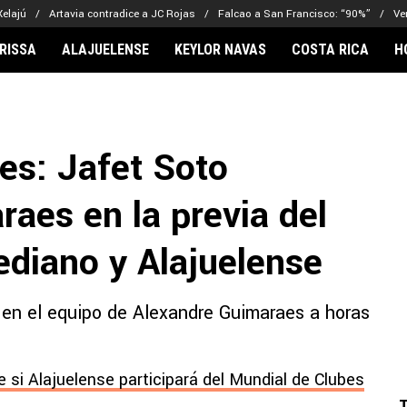
Xelajú
Artavia contradice a JC Rojas
Falcao a San Francisco: “90%”
Ve
RISSA
ALAJUELENSE
KEYLOR NAVAS
COSTA RICA
H
IONARIOS
CLUBES FCA
FÚTBOL INTE
lor Navas
Saprissa
Mundial 2026
es: Jafet Soto
vin Arriaga
Alajuelense
Noticias
lberto Carrasquilla
Herediano
Barcelona
aes en la previa del
haniel Méndez-Laing
Comunicaciones
Real Madrid
Municipal
ediano y Alajuelense
Olimpia
Motagua
 en el equipo de Alexandre Guimaraes a horas
Real Estelí
 si Alajuelense participará del Mundial de Clubes