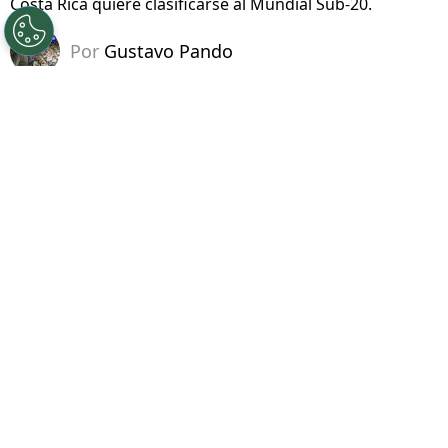
Costa Rica quiere clasificarse al Mundial Sub-20.
Por
Gustavo Pando
Sigue a FCA en Google!
Costa Rica
está a una victoria de regresar al
Mundial Sub-20 después de una prolongada
ausencia. La Sele enfrentará este martes 4 de
agosto a Haití por los cuartos de final del
Campeonato Sub-20 de Concacaf 2026.
PUBLICIDAD