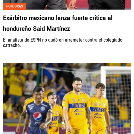
HONDURAS
Fútbol Centroamérica, al igual que Futbol Sites, es
Exárbitro mexicano lanza fuerte crítica al
una compañía perteneciente a Better Collective.
Todos los derechos reservados.
hondureño Said Martínez
El analista de ESPN no dudó en arremeter contra el colegiado
catracho.