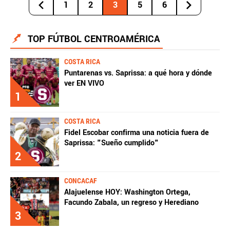
1
2
3
5
6
TOP FÚTBOL CENTROAMÉRICA
COSTA RICA
Puntarenas vs. Saprissa: a qué hora y dónde
ver EN VIVO
1
COSTA RICA
Fidel Escobar confirma una noticia fuera de
Saprissa: "Sueño cumplido"
2
CONCACAF
Alajuelense HOY: Washington Ortega,
Facundo Zabala, un regreso y Herediano
3