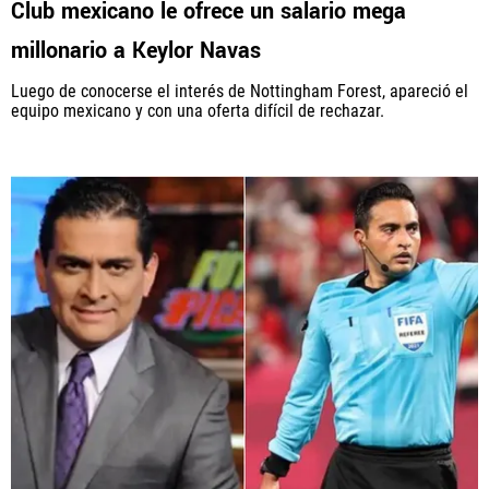
Club mexicano le ofrece un salario mega
millonario a Keylor Navas
PANAMÁ
Luego de conocerse el interés de Nottingham Forest, apareció el
NICARAGUA
equipo mexicano y con una oferta difícil de rechazar.
CONCACAF
FÚTBOL INTERNACIONAL
QUIENES SOMOS
|
STAFF
|
CONTACTO
Términos y Condiciones
Políticas de Privacidad
Política Editorial
Ad Choices