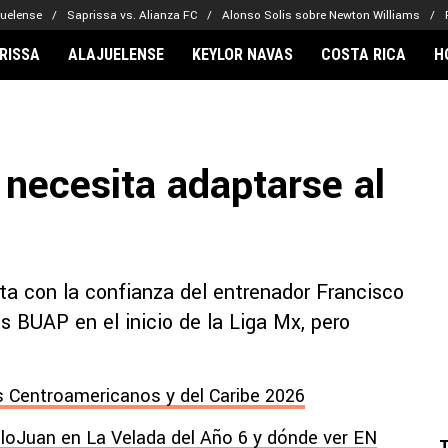
juelense
Saprissa vs. Alianza FC
Alonso Solis sobre Newton Williams
RISSA
ALAJUELENSE
KEYLOR NAVAS
COSTA RICA
H
IONARIOS
CLUBES FCA
FÚTBOL INTE
lor Navas
Saprissa
Mundial 2026
 necesita adaptarse al
vin Arriaga
Alajuelense
Noticias
lberto Carrasquilla
Herediano
Barcelona
haniel Méndez-Laing
Comunicaciones
Real Madrid
Municipal
a con la confianza del entrenador Francisco
Olimpia
 BUAP en el inicio de la Liga Mx, pero
Motagua
Real Estelí
 Centroamericanos y del Caribe 2026
lloJuan en La Velada del Año 6 y dónde ver EN