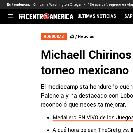
Es tendencia
:
Critican a Washington Ortega
“Se acerca”: regreso en Ala
ÚLTIMAS NOTICIAS
SAP
CENTROAMÉRICA
CONCACAF
LEG
Noticias
HONDURAS
Costa Rica
Copa Oro
Key
Michaell Chirinos
Guatemala
Liga de Naciones
Ker
Honduras
Eliminatorias
Ada
torneo mexicano
El Salvador
Copa de Campeones
Nat
Panamá
Copa Centroamericana
El mediocampista hondureño cuent
Nicaragua
MLS
Palencia y ha destacado con Lobos
reconoció que necesita mejorar.
Medallero EN VIVO de los Juegos
A qué hora pelean TheGrefg vs. I