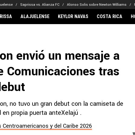
juelense
Saprissa vs. Alianza FC
Alonso Solis sobre Newton Williams
RISSA
ALAJUELENSE
KEYLOR NAVAS
COSTA RICA
H
IONARIOS
CLUBES FCA
FÚTBOL INTE
lor Navas
Saprissa
Mundial 2026
on envió un mensaje a
vin Arriaga
Alajuelense
Noticias
lberto Carrasquilla
Herediano
Barcelona
de Comunicaciones tras
haniel Méndez-Laing
Comunicaciones
Real Madrid
Municipal
debut
Olimpia
Motagua
son, no tuvo un gran debut con la camiseta de
Real Estelí
 en propia puerta anteXelajú .
 Centroamericanos y del Caribe 2026