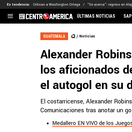
Es tendencia
:
Critican a Washington Ortega
“Se acerca”: regreso en Ala
ÚLTIMAS NOTICIAS
SAP
CENTROAMÉRICA
CONCACAF
LEG
Noticias
GUATEMALA
Costa Rica
Copa Oro
Key
Alexander Robins
Guatemala
Liga de Naciones
Ker
Honduras
Eliminatorias
Ada
los aficionados 
El Salvador
Copa de Campeones
Nat
Panamá
Copa Centroamericana
el autogol en su 
Nicaragua
MLS
El costarricense, Alexander Robin
Comunicaciones tras anotar un gol
Medallero EN VIVO de los Juegos