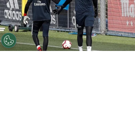
©
Twitter
Courtois acompañará al grupo a Emiratos
Árabes Unidos para el Mundial de Clubes
Por
Redaccion-bolavip
Sigue a FCA en Google!
Santiago Solari, entrenador argentino del Real
Madrid, presentó este jueves sin muchas