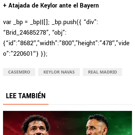
+ Atajada de Keylor ante el Bayern
var _bp = _bp||[]; _bp.push({ “div”:
“Brid_24685278”, “obj”:
{“id”:”8682″,”width”:”800″,”height”:”478″,”vide
o”:”220601″} });
CASEMIRO
KEYLOR NAVAS
REAL MADRID
LEE TAMBIÉN