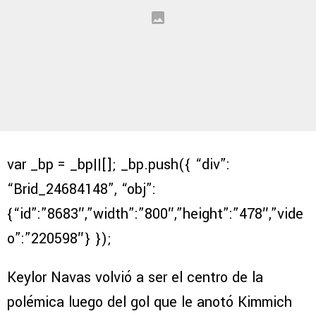
var _bp = _bp||[]; _bp.push({ “div”:
“Brid_24684148”, “obj”:
{“id”:”8683″,”width”:”800″,”height”:”478″,”vide
o”:”220598″} });
Keylor Navas volvió a ser el centro de la
polémica luego del gol que le anotó Kimmich