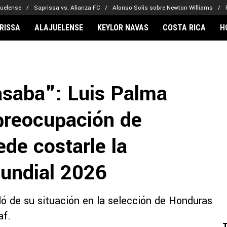
juelense
Saprissa vs. Alianza FC
Alonso Solis sobre Newton Williams
RISSA
ALAJUELENSE
KEYLOR NAVAS
COSTA RICA
H
IONARIOS
CLUBES FCA
FÚTBOL INTE
lor Navas
Saprissa
Mundial 2026
saba": Luis Palma
vin Arriaga
Alajuelense
Noticias
lberto Carrasquilla
Herediano
Barcelona
preocupación de
haniel Méndez-Laing
Comunicaciones
Real Madrid
Municipal
de costarle la
Olimpia
Motagua
Mundial 2026
Real Estelí
ló de su situación en la selección de Honduras
af.