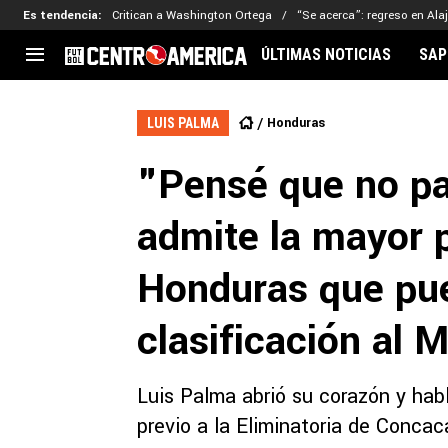
Es tendencia
:
Critican a Washington Ortega
“Se acerca”: regreso en Ala
ÚLTIMAS NOTICIAS
SAP
CENTROAMÉRICA
CONCACAF
LEG
Honduras
LUIS PALMA
Costa Rica
Copa Oro
Key
"Pensé que no pa
Guatemala
Liga de Naciones
Ker
Honduras
Eliminatorias
Ada
admite la mayor 
El Salvador
Copa de Campeones
Nat
Panamá
Copa Centroamericana
Honduras que pue
Nicaragua
MLS
clasificación al 
Luis Palma abrió su corazón y hab
previo a la Eliminatoria de Concac