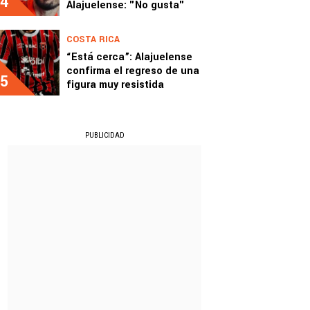
4
Alajuelense: "No gusta"
COSTA RICA
“Está cerca”: Alajuelense
confirma el regreso de una
5
figura muy resistida
PUBLICIDAD