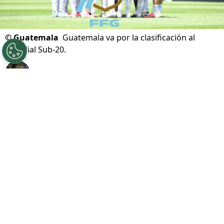
©
Guatemala
Guatemala va por la clasificación al
Mundial Sub-20.
Por
Gustavo Pando
Sigue a FCA en Google!
Guatemala está a una victoria de regresar a la
Copa Mundial Sub-20. La Azul y Blanco
enfrentará este martes 4 de agosto a Estados
Unidos por los cuartos de final del
Campeonato Sub-20 de
Concacaf
2026
.