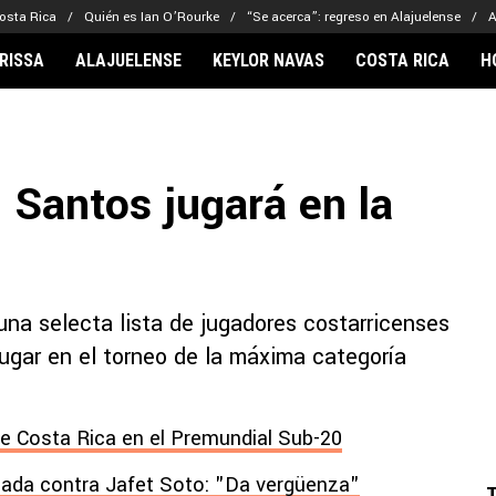
osta Rica
Quién es Ian O’Rourke
“Se acerca”: regreso en Alajuelense
A
RISSA
ALAJUELENSE
KEYLOR NAVAS
COSTA RICA
H
IONARIOS
CLUBES FCA
FÚTBOL INTE
lor Navas
Saprissa
Mundial 2026
l Santos jugará en la
vin Arriaga
Alajuelense
Noticias
lberto Carrasquilla
Herediano
Barcelona
haniel Méndez-Laing
Comunicaciones
Real Madrid
Municipal
una selecta lista de jugadores costarricenses
Olimpia
jugar en el torneo de la máxima categoría
Motagua
Real Estelí
de Costa Rica en el Premundial Sub-20
ada contra Jafet Soto: "Da vergüenza"