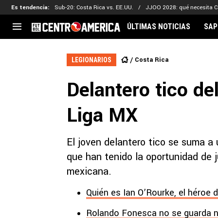
Es tendencia
:
Sub-20: Costa Rica vs. EE.UU.
JJOO 2028: qué necesita C
ÚLTIMAS NOTICIAS
SAP
CENTROAMÉRICA
CONCACAF
LEG
Costa Rica
LEGIONARIOS
Costa Rica
Copa Oro
Key
Delantero tico de
Guatemala
Liga de Naciones
Ker
Honduras
Eliminatorias
Ada
Liga MX
El Salvador
Copa de Campeones
Nat
Panamá
Copa Centroamericana
El joven delantero tico se suma a 
Nicaragua
MLS
que han tenido la oportunidad de 
mexicana.
Quién es Ian O’Rourke, el héroe 
Rolando Fonesca no se guarda n