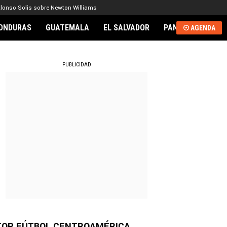
lonso Solis sobre Newton Williams
ONDURAS
GUATEMALA
EL SALVADOR
PANAMÁ
NICA
AGENDA
RNACIONAL
PUBLICIDAD
TOP FÚTBOL CENTROAMÉRICA