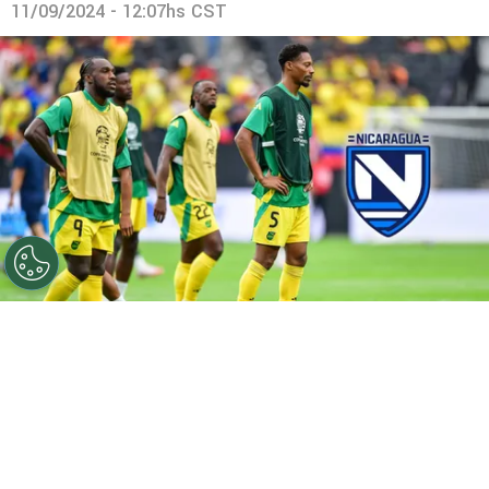
11/09/2024 - 12:07hs CST
©
IMAGO
Una figura de Jamaica se perdería el partido
contra Nicaragua por la Liga de Naciones.
Por
Maximiliano Mansilla
Sigue a FCA en Google!