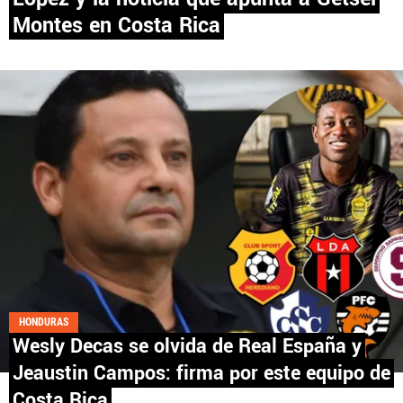
Montes en Costa Rica
PANAMÁ
NICARAGUA
CONCACAF
FÚTBOL INTERNACIONAL
QUIENES SOMOS
|
STAFF
|
CONTACTO
HONDURAS
Wesly Decas se olvida de Real España y
Términos y Condiciones
Políticas de Privacidad
Jeaustin Campos: firma por este equipo de
Política Editorial
Ad Choices
Costa Rica