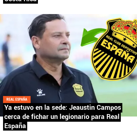
Fútbol Centroamérica, al igual que Futbol Sites, es
una compañía perteneciente a Better Collective.
Todos los derechos reservados.
REAL ESPAÑA
Ya estuvo en la sede: Jeaustin Campos
cerca de fichar un legionario para Real
España