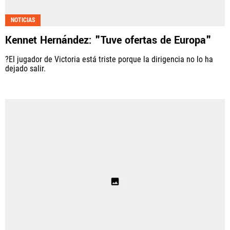
Fútbol Centroamérica, al igual que Futbol Sites, es
NOTICIAS
una compañía perteneciente a Better Collective.
Kennet Hernández: "Tuve ofertas de Europa"
Todos los derechos reservados.
?El jugador de Victoria está triste porque la dirigencia no lo ha
dejado salir.