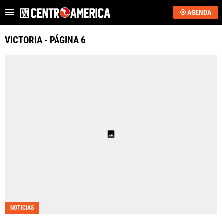
AGENDA
Es tendencia
:
Sub-20: Costa Rica vs. EE.UU.
JJOO 2028: qué neces
VICTORIA - PÁGINA 6
ÚLTIMAS NOTICIAS
SAPRISSA
ALAJUELENSE
KEYLOR NAVAS
COSTA RICA
HONDURAS
GUATEMALA
NOTICIAS
EL SALVADOR