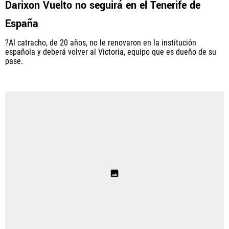
Darixon Vuelto no seguirá en el Tenerife de
España
PANAMÁ
?Al catracho, de 20 años, no le renovaron en la institución
NICARAGUA
española y deberá volver al Victoria, equipo que es dueño de su
pase.
CONCACAF
FÚTBOL INTERNACIONAL
QUIENES SOMOS
|
STAFF
|
CONTACTO
Términos y Condiciones
Políticas de Privacidad
Política Editorial
Ad Choices