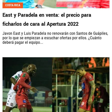
COSTA RICA
Fútbol Centroamérica, al igual que Futbol Sites, es
East y Paradela en venta: el precio para
una compañía perteneciente a Better Collective.
Todos los derechos reservados.
ficharlos de cara al Apertura 2022
Javon East y Luis Paradela no renovarán con Santos de Guápiles,
por lo que se empiezan a escuchar ofertas por ellos. ¿Cuánto
deberá pagar el equipo...