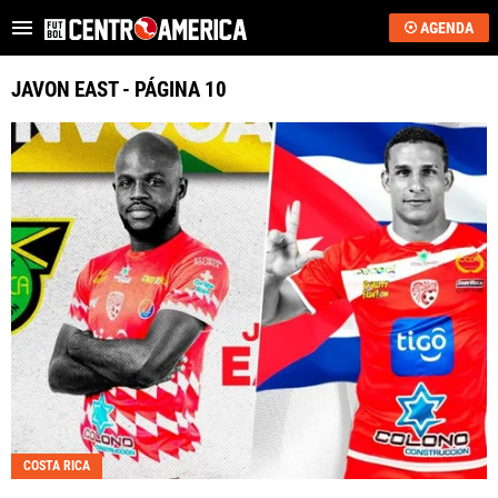
AGENDA
Es tendencia
:
Sub-20: Costa Rica vs. EE.UU.
JJOO 2028: qué neces
JAVON EAST - PÁGINA 10
ÚLTIMAS NOTICIAS
SAPRISSA
ALAJUELENSE
KEYLOR NAVAS
COSTA RICA
HONDURAS
GUATEMALA
COSTA RICA
EL SALVADOR