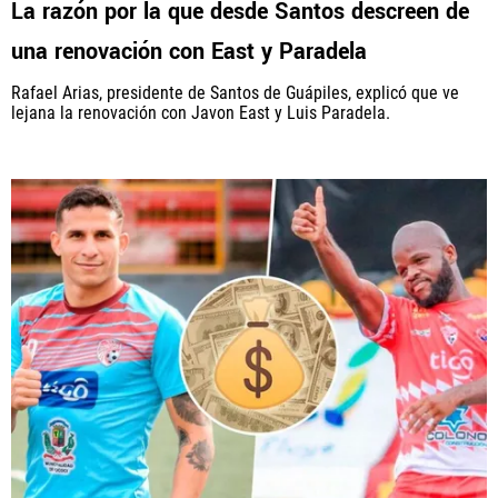
La razón por la que desde Santos descreen de
una renovación con East y Paradela
PANAMÁ
Rafael Arias, presidente de Santos de Guápiles, explicó que ve
NICARAGUA
lejana la renovación con Javon East y Luis Paradela.
CONCACAF
FÚTBOL INTERNACIONAL
QUIENES SOMOS
|
STAFF
|
CONTACTO
Términos y Condiciones
Políticas de Privacidad
Política Editorial
Ad Choices