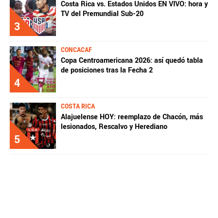
Costa Rica vs. Estados Unidos EN VIVO: hora y
TV del Premundial Sub-20
Fútbol Centroamérica, al igual que Futbol Sites, es
3
una compañía perteneciente a Better Collective.
Todos los derechos reservados.
CONCACAF
Copa Centroamericana 2026: así quedó tabla
de posiciones tras la Fecha 2
4
COSTA RICA
Alajuelense HOY: reemplazo de Chacón, más
lesionados, Rescalvo y Herediano
5