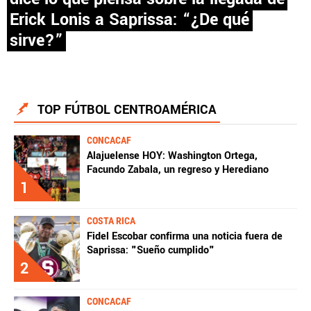
Erick Lonis a Saprissa: “¿De qué
PANAMÁ
sirve?”
NICARAGUA
CONCACAF
TOP FÚTBOL CENTROAMÉRICA
FÚTBOL INTERNACIONAL
CONCACAF
Alajuelense HOY: Washington Ortega,
Facundo Zabala, un regreso y Herediano
1
COSTA RICA
QUIENES SOMOS
|
STAFF
|
CONTACTO
Fidel Escobar confirma una noticia fuera de
Saprissa: "Sueño cumplido"
2
Términos y Condiciones
Políticas de Privacidad
Política Editorial
Ad Choices
CONCACAF