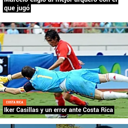
que jugó
PANAMÁ
NICARAGUA
CONCACAF
FÚTBOL INTERNACIONAL
QUIENES SOMOS
|
STAFF
|
CONTACTO
COSTA RICA
Iker Casillas y un error ante Costa Rica
Términos y Condiciones
Políticas de Privacidad
Política Editorial
Ad Choices