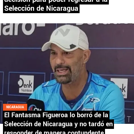
Selección de Nicaragua
PANAMÁ
NICARAGUA
CONCACAF
FÚTBOL INTERNACIONAL
QUIENES SOMOS
|
STAFF
|
CONTACTO
NICARAGUA
El Fantasma Figueroa lo borró de la
Términos y Condiciones
Políticas de Privacidad
Selección de Nicaragua y no tardó en
Política Editorial
Ad Choices
responder de manera contundente