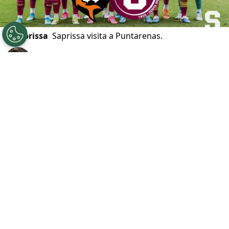
©
Saprissa
Saprissa visita a Puntarenas.
Por
Gustavo Pando
Sigue a FCA en Google!
Puntarenas FC y
Deportivo Saprissa
se
enfrentan este sábado por la tercera jornada
del Torneo Apertura 2026 de Costa Rica, en
uno de los encuentros más atractivos del fin
de semana.