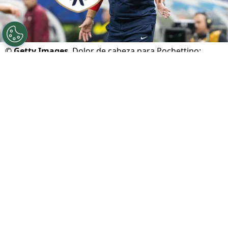
©
Getty Images
Dolor de cabeza para Pochettino:
Estados Unidos sufre un duro revés antes de enfrentar
a Panamá en la Liga de Naciones.
Por
Juan Cruz Russo
Sigue a FCA en Google!
Estados Unidos
se encuentra en medio de una
severa crisis, justo a días de jugar con
Panamá
por el
Final Four
. Con paciencia y sin dejar