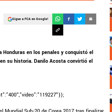
Sigue a FCA en Google!
a Honduras en los penales y conquistó el
n su historia. Danilo Acosta convirtió el
ht”:”400″,”video”:”119227″});
el Mundial Sub-20 de Corea 2017 tras finalizar