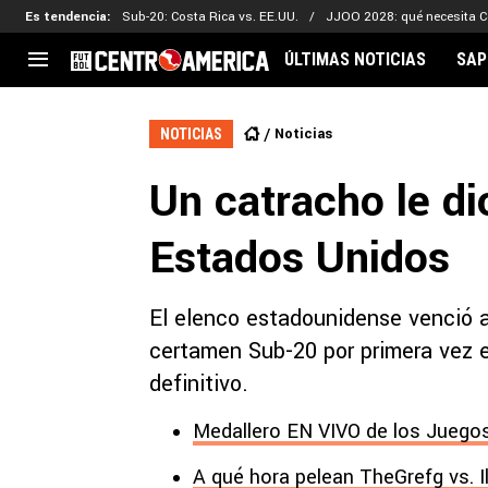
Es tendencia
:
Sub-20: Costa Rica vs. EE.UU.
JJOO 2028: qué necesita C
ÚLTIMAS NOTICIAS
SAP
CENTROAMÉRICA
CONCACAF
LEG
Noticias
NOTICIAS
Costa Rica
Copa Oro
Key
Un catracho le di
Guatemala
Liga de Naciones
Ker
Honduras
Eliminatorias
Ada
Estados Unidos
El Salvador
Copa de Campeones
Nat
Panamá
Copa Centroamericana
El elenco estadounidense venció a
Nicaragua
MLS
certamen Sub-20 por primera vez en
definitivo.
Medallero EN VIVO de los Juegos
A qué hora pelean TheGrefg vs. I