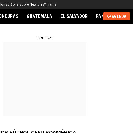
lonso Solis sobre Newton Williams
ONDURAS
GUATEMALA
EL SALVADOR
PANAMÁ
NICA
AGENDA
RNACIONAL
PUBLICIDAD
TOP FÚTBOL CENTROAMÉRICA