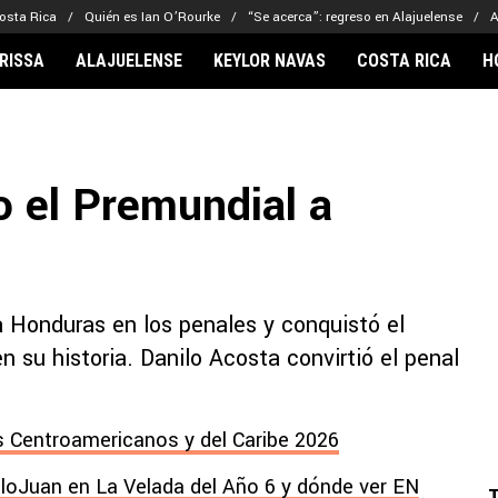
osta Rica
Quién es Ian O’Rourke
“Se acerca”: regreso en Alajuelense
A
RISSA
ALAJUELENSE
KEYLOR NAVAS
COSTA RICA
H
IONARIOS
CLUBES FCA
FÚTBOL INTE
lor Navas
Saprissa
Mundial 2026
o el Premundial a
vin Arriaga
Alajuelense
Noticias
lberto Carrasquilla
Herediano
Barcelona
haniel Méndez-Laing
Comunicaciones
Real Madrid
Municipal
 Honduras en los penales y conquistó el
Olimpia
 su historia. Danilo Acosta convirtió el penal
Motagua
Real Estelí
 Centroamericanos y del Caribe 2026
lloJuan en La Velada del Año 6 y dónde ver EN