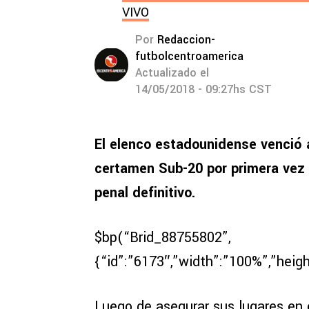
VIVO
Por
Redaccion-
futbolcentroamerica
Actualizado el
14/05/2018 - 09:27hs CST
El elenco estadounidense venció 
certamen Sub-20 por primera vez e
penal definitivo.
$bp(“Brid_88755802”,
{“id”:”6173″,”width”:”100%”,”heig
Luego de asegurar sus lugares en 