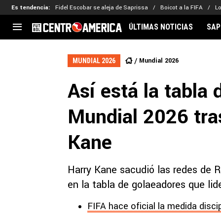
Es tendencia
:
Fidel Escobar se aleja de Saprissa
Boicot a la FIFA
L
ÚLTIMAS NOTICIAS
SAP
CENTROAMÉRICA
CONCACAF
LEG
Mundial 2026
MUNDIAL 2026
Costa Rica
Copa Oro
Key
Así está la tabla
Guatemala
Liga de Naciones
Ker
Honduras
Eliminatorias
Ada
Mundial 2026 tras
El Salvador
Copa de Campeones
Nat
Panamá
Copa Centroamericana
Kane
Nicaragua
MLS
Harry Kane sacudió las redes de 
en la tabla de golaeadores que lid
FIFA hace oficial la medida disci