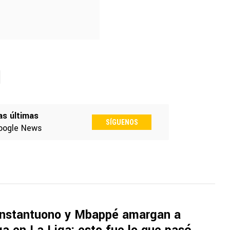
as últimas
SÍGUENOS
oogle News
anstantuono y Mbappé amargan a