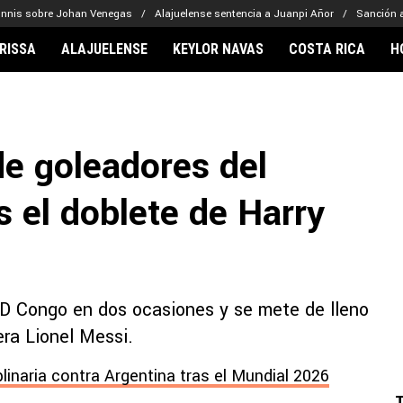
onnis sobre Johan Venegas
Alajuelense sentencia a Juanpi Añor
Sanción a
RISSA
ALAJUELENSE
KEYLOR NAVAS
COSTA RICA
H
IONARIOS
CLUBES FCA
FÚTBOL INTE
lor Navas
Saprissa
Mundial 2026
 de goleadores del
vin Arriaga
Alajuelense
Noticias
lberto Carrasquilla
Herediano
Barcelona
 el doblete de Harry
haniel Méndez-Laing
Comunicaciones
Real Madrid
Municipal
Olimpia
Motagua
RD Congo en dos ocasiones y se mete de lleno
Real Estelí
era Lionel Messi.
plinaria contra Argentina tras el Mundial 2026