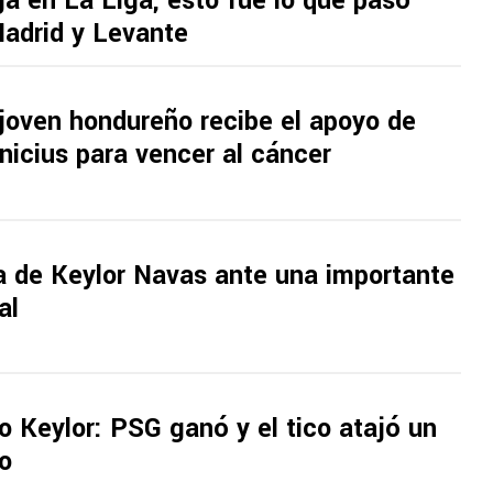
ga en La Liga; esto fue lo que pasó
Madrid y Levante
joven hondureño recibe el apoyo de
icius para vencer al cáncer
a de Keylor Navas ante una importante
al
o Keylor: PSG ganó y el tico atajó un
o