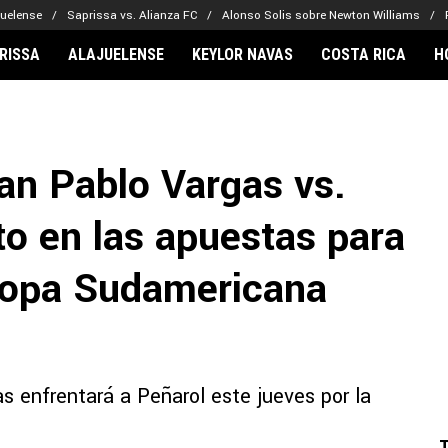
juelense
Saprissa vs. Alianza FC
Alonso Solis sobre Newton Williams
RISSA
ALAJUELENSE
KEYLOR NAVAS
COSTA RICA
H
IONARIOS
CLUBES FCA
FÚTBOL INTE
lor Navas
Saprissa
Mundial 2026
an Pablo Vargas vs.
vin Arriaga
Alajuelense
Noticias
lberto Carrasquilla
Herediano
Barcelona
ito en las apuestas para
haniel Méndez-Laing
Comunicaciones
Real Madrid
Municipal
 Copa Sudamericana
Olimpia
Motagua
Real Estelí
s enfrentará a Peñarol este jueves por la