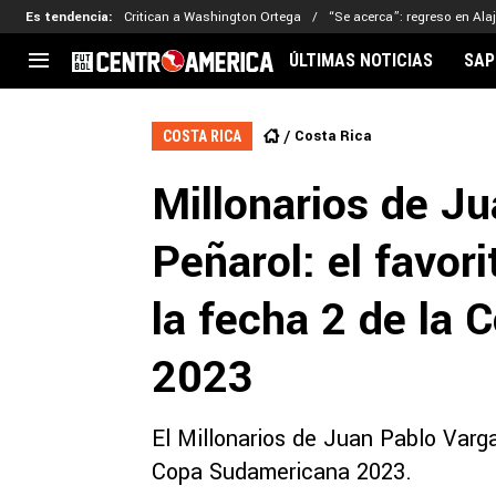
Es tendencia
:
Critican a Washington Ortega
“Se acerca”: regreso en Ala
ÚLTIMAS NOTICIAS
SAP
CENTROAMÉRICA
CONCACAF
LEG
Costa Rica
COSTA RICA
Costa Rica
Copa Oro
Key
Millonarios de Ju
Guatemala
Liga de Naciones
Ker
Honduras
Eliminatorias
Ada
Peñarol: el favor
El Salvador
Copa de Campeones
Nat
Panamá
Copa Centroamericana
la fecha 2 de la
Nicaragua
MLS
2023
El Millonarios de Juan Pablo Varga
Copa Sudamericana 2023.