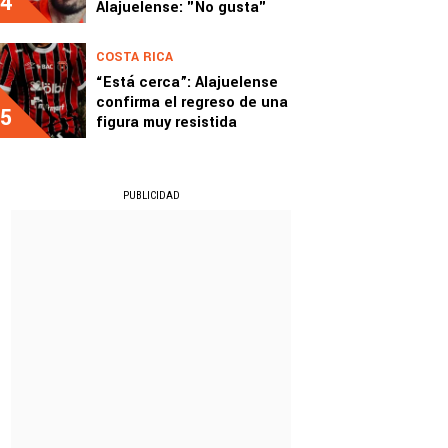
4
Alajuelense: "No gusta"
COSTA RICA
“Está cerca”: Alajuelense
confirma el regreso de una
5
figura muy resistida
PUBLICIDAD