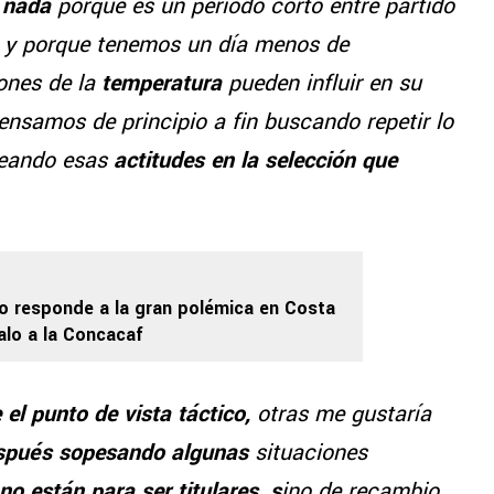
 nada
porque es un periodo corto entre partido
n
y porque tenemos un día menos de
iones de la
temperatura
pueden influir en su
pensamos de principio a fin buscando repetir lo
deando esas
actitudes en la selección que
o responde a la gran polémica en Costa
alo a la Concacaf
 el punto de vista táctico,
otras me gustaría
después sopesando algunas
situaciones
no están para ser titulares, s
ino de recambio,