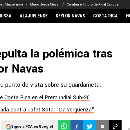
vs. Alajuelense
Murió Jorge Messi
Cambia el futuro de Fidel Escobar
RISSA
ALAJUELENSE
KEYLOR NAVAS
COSTA RICA
H
IONARIOS
CLUBES FCA
FÚTBOL INTE
lor Navas
Saprissa
Mundial 2026
pulta la polémica tras
vin Arriaga
Alajuelense
Noticias
lberto Carrasquilla
Herediano
Barcelona
lor Navas
haniel Méndez-Laing
Comunicaciones
Real Madrid
Municipal
 su punto de vista sobre su guardameta.
Olimpia
Motagua
de Costa Rica en el Premundial Sub-20
Real Estelí
ada contra Jafet Soto: "Da vergüenza"
Sigue a FCA en Google!