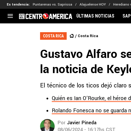
Es tendencia
:
Puntarenas vs. Saprissa
Alajuelense HOY
Herediano 
ÚLTIMAS NOTICIAS
SAP
CENTROAMÉRICA
CONCACAF
LEG
Costa Rica
COSTA RICA
Costa Rica
Copa Oro
Key
Gustavo Alfaro se
Guatemala
Liga de Naciones
Ker
Honduras
Eliminatorias
Ada
la noticia de Key
El Salvador
Copa de Campeones
Nat
Panamá
Copa Centroamericana
El técnico de los ticos dejó claro
Nicaragua
MLS
Quién es Ian O’Rourke, el héroe 
Rolando Fonesca no se guarda n
Por
Javier Pineda
08/06/2024 - 16:17hs CST