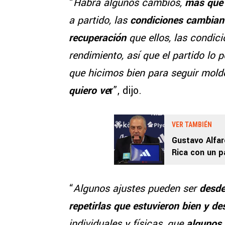
“
Habrá algunos cambios,
más que
a partido, las
condiciones cambia
recuperación
que ellos, las condic
rendimiento, así que el partido lo 
que hicimos bien para seguir mol
quiero ve
r
”, dijo.
VER TAMBIÉN
Gustavo Alfar
Rica con un p
“
Algunos ajustes pueden ser
desde
repetirlas que estuvieron bien y 
individuales y físicas, que
algunos 