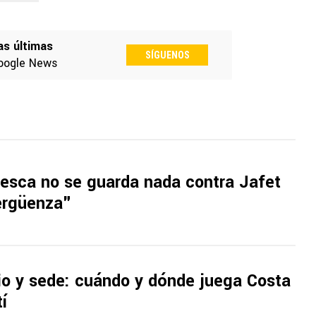
as últimas
SÍGUENOS
oogle News
esca no se guarda nada contra Jafet
ergüenza"
io y sede: cuándo y dónde juega Costa
í