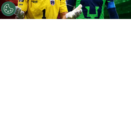
©
Getty / Chat GPT.
Vozinha dio el salto tras el Mundial
2026.
Por
Geronimo Heller
Sigue a FCA en Google!
Vozinha
está a punto de ser anunciado como
refuerzo estrella de Colo Colo
después de
convertirse en una de las grandes revelaciones