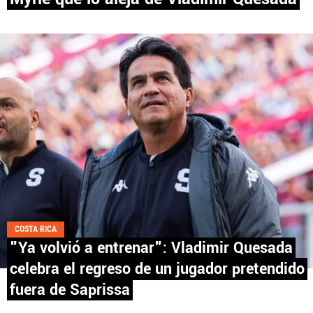
PANAMÁ
NICARAGUA
CONCACAF
FÚTBOL INTERNACIONAL
QUIENES SOMOS
|
STAFF
|
CONTACTO
COSTA RICA
"Ya volvió a entrenar": Vladimir Quesada
celebra el regreso de un jugador pretendido
Términos y Condiciones
Políticas de Privacidad
fuera de Saprissa
Política Editorial
Ad Choices