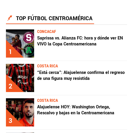
Fútbol Centroamérica, al igual que Futbol Sites, es
una compañía perteneciente a Better Collective.
TOP FÚTBOL CENTROAMÉRICA
Todos los derechos reservados.
CONCACAF
Saprissa vs. Alianza FC: hora y dónde ver EN
VIVO la Copa Centroamericana
1
COSTA RICA
“Está cerca”: Alajuelense confirma el regreso
de una figura muy resistida
2
COSTA RICA
Alajuelense HOY: Washington Ortega,
Rescalvo y bajas en la Centroamericana
3