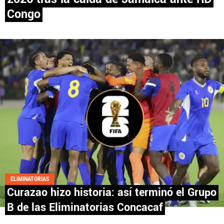
Congo
PANAMÁ
NICARAGUA
CONCACAF
FÚTBOL INTERNACIONAL
QUIENES SOMOS
|
STAFF
|
CONTACTO
ELIMINATORIAS
Curazao hizo historia: así terminó el Grupo
Términos y Condiciones
Políticas de Privacidad
B de las Eliminatorias Concacaf
Política Editorial
Ad Choices