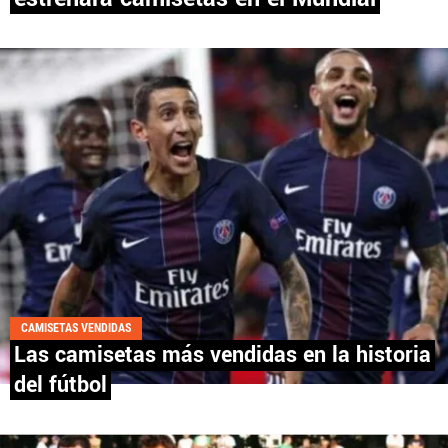
PANAMÁ
NICARAGUA
CONCACAF
FÚTBOL INTERNACIONAL
QUIENES SOMOS
|
STAFF
|
CONTACTO
CAMISETAS VENDIDAS
Las camisetas más vendidas en la historia
del fútbol
Términos y Condiciones
Políticas de Privacidad
Política Editorial
Ad Choices