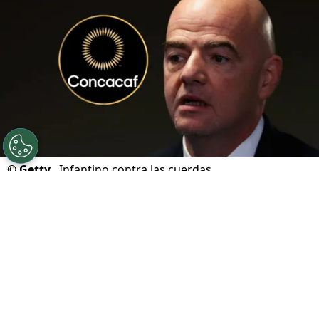
©
Getty.
Infantino contra las cuerdas.
Por
Geronimo Heller
Sigue a FCA en Google!
Gianni Infantino
atraviesa uno de los