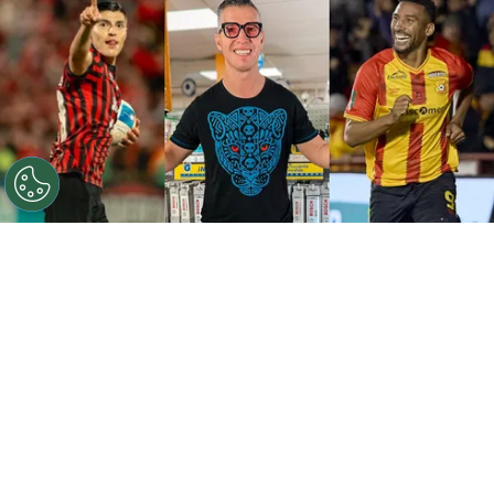
©
Instagram
Gabas eligió entre Cisneros y Marcel.
Por
Gustavo Pando
Sigue a FCA en Google!