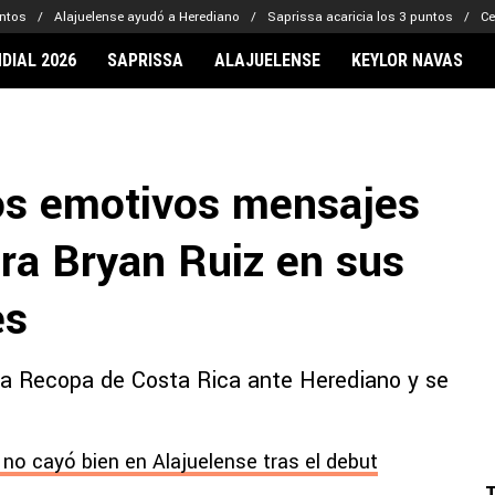
untos
Alajuelense ayudó a Herediano
Saprissa acaricia los 3 puntos
Ce
DIAL 2026
SAPRISSA
ALAJUELENSE
KEYLOR NAVAS
IONARIOS
CLUBES FCA
FÚTBOL INTE
lor Navas
Saprissa
Mundial 2026
los emotivos mensajes
vin Arriaga
Alajuelense
Noticias
lberto Carrasquilla
Herediano
Barcelona
ara Bryan Ruiz en sus
haniel Méndez-Laing
Comunicaciones
Real Madrid
Municipal
es
Olimpia
Motagua
n la Recopa de Costa Rica ante Herediano y se
Real Estelí
no cayó bien en Alajuelense tras el debut