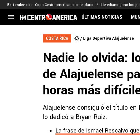
Es tendencia
:
Copa Centroamericana: calendario
Herediano ganó los p
ÚLTIMAS NOTICIAS
MUN
CENTROAMÉRICA
CONCACAF
LEG
Liga Deportiva Alajuelense
COSTA RICA
Costa Rica
Copa Oro
Key
Nadie lo olvida: 
Guatemala
Liga de Naciones
Ker
Honduras
Eliminatorias
Ada
de Alajuelense p
El Salvador
Copa de Campeones
Nat
Panamá
Copa Centroamericana
horas más difícil
Nicaragua
MLS
Alajuelense consiguió el título e
lo dedicó a Bryan Ruiz.
La frase de Ismael Rescalvo que 