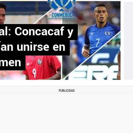
al: Concacaf y
an unirse en
amen