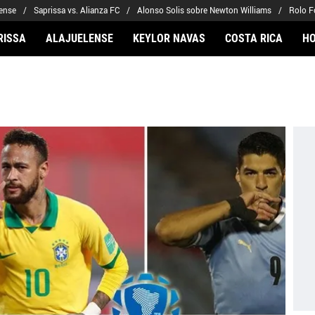
lense
Saprissa vs. Alianza FC
Alonso Solis sobre Newton Williams
Rolo F
RISSA
ALAJUELENSE
KEYLOR NAVAS
COSTA RICA
H
ARIOS
CLUBES FCA
FÚTBOL INTERNACION
 Navas
Saprissa
Mundial 2026
Arriaga
Alajuelense
Noticias
to Carrasquilla
Herediano
Barcelona
iel Méndez-Laing
Comunicaciones
Real Madrid
Municipal
Olimpia
Motagua
Real Estelí