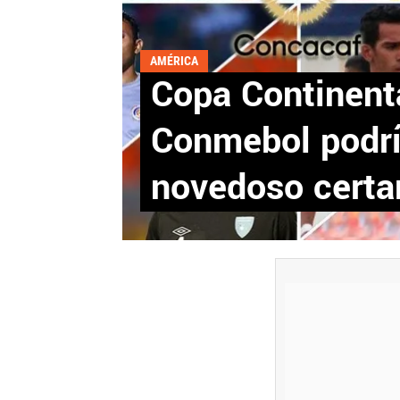
AMÉRICA
Copa Continent
Conmebol podrí
novedoso cert