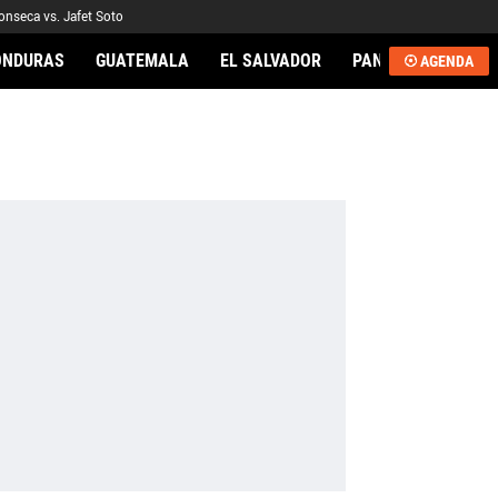
onseca vs. Jafet Soto
ONDURAS
GUATEMALA
EL SALVADOR
PANAMÁ
NICA
AGENDA
AL