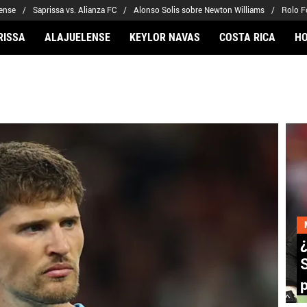
lense
Saprissa vs. Alianza FC
Alonso Solis sobre Newton Williams
Rolo F
RISSA
ALAJUELENSE
KEYLOR NAVAS
COSTA RICA
H
ARIOS
CLUBES FCA
FÚTBOL INTERNACION
 Navas
Saprissa
Mundial 2026
Arriaga
Alajuelense
Noticias
to Carrasquilla
Herediano
Barcelona
iel Méndez-Laing
Comunicaciones
Real Madrid
Municipal
Olimpia
Motagua
Real Estelí