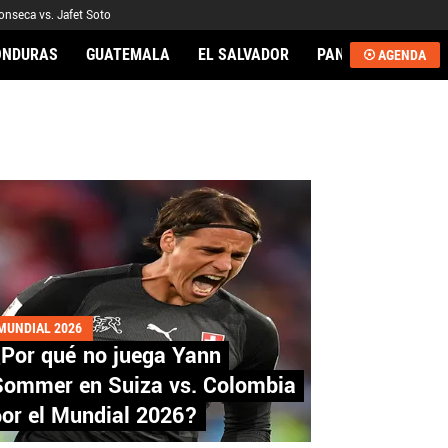
onseca vs. Jafet Soto
ONDURAS
GUATEMALA
EL SALVADOR
PANAMÁ
NICA
AGENDA
AL
MUNDIAL 2026
¿Por qué no juega Yann
Sommer en Suiza vs. Colombia
por el Mundial 2026?