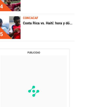
4
CONCACAF
Costa Rica vs. Haití: hora y dó
...
5