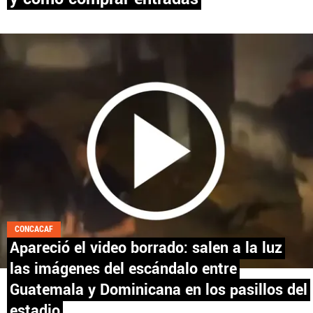
PANAMÁ
NICARAGUA
CONCACAF
FÚTBOL INTERNACIONAL
QUIENES SOMOS
|
STAFF
|
CONTACTO
CONCACAF
Apareció el video borrado: salen a la luz
las imágenes del escándalo entre
Términos y Condiciones
Políticas de Privacidad
Guatemala y Dominicana en los pasillos del
Política Editorial
Ad Choices
estadio